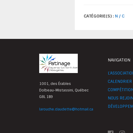
CATÉGORIE(S) :
N / C
NAVIGATION
L'ASSOCIATI
CALENDRIER
1001, des Érables
COMPÉTITIO
Dolbeau-Mistassini, Québec
G8L 1B9
NOUS REJOI
DÉVELOPPEM
larouche.claudette@hotmail.ca