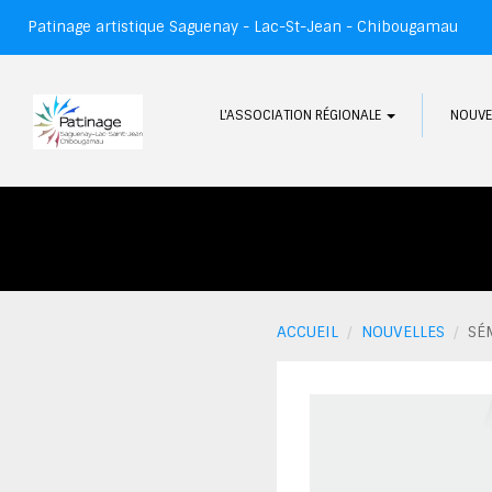
Patinage artistique Saguenay - Lac-St-Jean - Chibougamau
L'ASSOCIATION RÉGIONALE
NOUVE
ACCUEIL
NOUVELLES
SÉ