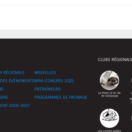
CLUBS RÉGIONAU
ON RÉGIONALE
NOUVELLES
 DES ÉVÉNEMENTS
MINI-CONGRÈS 2025
NS
ENTRAÎNEURS
Le Patin d'Or de
St-Ambroise
NDRE
PROGRAMMES DE PATINAGE
M
ENT 2026-2027
Les Lames agiles