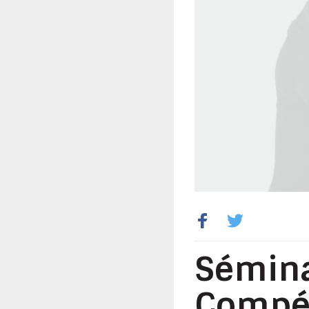
Sémina
Compét