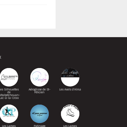
X
Les Silhouettes
Aéroglisse de St-
Les Axels d'Alma
de
Félicien
étabetchouan-
Lac-à-la-Croix
Les Lames
Patinage
Les Lames