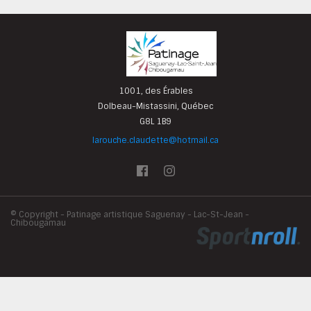
1001, des Érables
Dolbeau-Mistassini, Québec
G8L 1B9
larouche.claudette@hotmail.ca
©
Copyright - Patinage artistique Saguenay - Lac-St-Jean -
Chibougamau