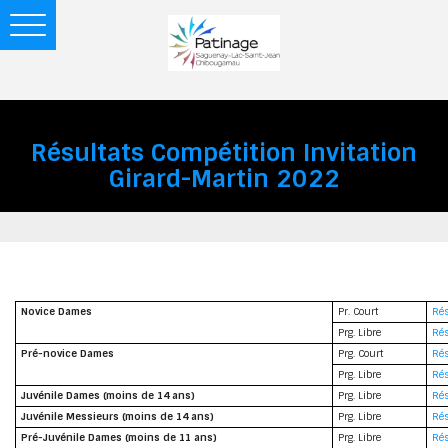
Toggle
navigation
Résultats Compétition Invitation
Girard-Martin 2022
Novice Dames
Pr. Court
Rés
Prg. Libre
Rés
Pré-novice Dames
Prg. Court
Rés
Prg. Libre
Rés
Juvénile Dames (moins de 14 ans)
Prg. Libre
Rés
Juvénile Messieurs (moins de 14 ans)
Prg. Libre
Rés
Pré-Juvénile Dames (moins de 11 ans)
Prg. Libre
Rés