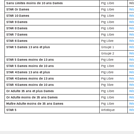
Sans Limites moins de 10 ans Dames
Prg. Libre
Rés
STAR Or Dames
Prg. Libre
Rés
STAR 10 Dames
Prg. Libre
Rés
STAR 9 Dames
Prg. Libre
Rés
STAR 8 Dames
Prg. Libre
Rés
STAR 7 Dames
Prg. Libre
Rés
STAR 6 Dames
Prg Libre
Rés
STAR 5 Dames 13 ans et plus
Groupe 1
Rés
Groupe 2
Rés
STAR 5 Dames moins de 13 ans
Prg Libre
Rés
STAR 5 Dames moins de 10 ans
Prg. Libre
Rés
STAR 4 Dames 13 ans et plus
Prg Libre
Rés
STAR 4 Dames moins de 13 ans
Prg Libre
Rés
STAR 4 Dames moins de 10 ans
Prg. libre
Rés
Or Adulte 35 ans et plus Dames
Prg. Libre
Rés
Or Adulte moins de 35 ans Dames
Prg. Libre
Rés
Maître Adulte moins de 35 ans Dames
Prg. Libre
Rés
STAR 5
Artistique
Rés